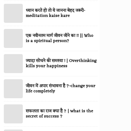
तो
निपटे-
ध्यान
ध्यान करते हो तो ये जानना बेहद जरूरी-
करे
life
करते
meditation kaise kare
फिर
problem
हो
बोलना
solving
तो
||
एक
skill
एक नवीनतम मार्ग जीवन जीने का !! || Who
ये
Motivational
नवीनतम
is a spiritual person?
जानना
quotes
मार्ग
बेहद
for
जीवन
जरूरी-
ज्यादा
success
ज्यादा सोचने की समस्या ! | Overthinking
जीने
meditation
सोचने
kills your happiness
का
kaise
की
!!
kare
समस्या
||
जीवन
जीवन में अपार संभावना है ?-change your
!
Who
में
life completely
|
is
अपार
Overthinking
a
संभावना
kills
सफलता
spiritual
सफलता का राज क्या है ? | what is the
है
your
का
secret of success ?
person?
?
happiness
राज
-
क्या