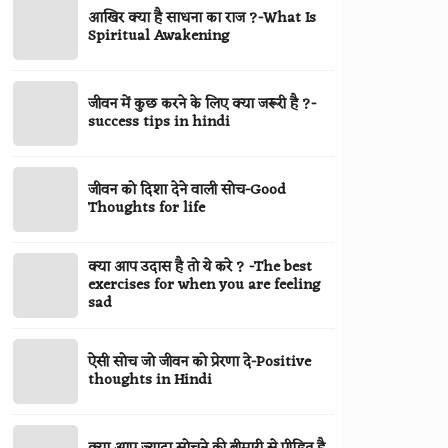
change
आखिर
आखिर क्या है साधना का राज ?-What Is
है
your
क्या
Spiritual Awakening
?
life
है
|
completely
साधना
what
जीवन
जीवन में कुछ करने के लिए क्या जरूरी है ?-
का
is
में
success tips in hindi
राज
the
कुछ
?
secret
करने
-
जीवन
of
जीवन को दिशा देने वाली सोच-Good
के
What
को
Thoughts for life
success
लिए
Is
दिशा
?
क्या
Spiritual
देने
जरूरी
क्या आप उदास है तो ये करे ? -The best
क्या
Awakening
वाली
exercises for when you are feeling
है
आप
सोच-
sad
?
उदास
Good
-
है
Thoughts
ऐसी
success
ऐसी सोच जो जीवन को प्रेरणा दे-Positive
तो
for
सोच
thoughts in Hindi
tips
ये
life
जो
in
करे
जीवन
hindi
?
क्या
को