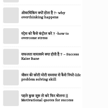
में
क्या
ओवरथिंकिग
ओवरथिंकिग क्यों होता है ?- why
होता
क्यों
overthinking happens
है
होता
?
है
|
स्ट्रेस
स्ट्रेस को कैसे कंट्रोल करे ? -how to
?
Mindfullness
को
overcome stress
-
meditation
कैसे
why
kaise
कंट्रोल
overthinking
सफलता
kare
सफलता वास्तवमे क्या होती है ? – Success
करे
happens
वास्तवमे
Kaise Bane
?
?
क्या
-
होती
how
जीवन
जीवन की छोटी मोटी समस्या से कैसे निपटे-life
है
to
की
problem solving skill
?
overcome
छोटी
–
stress
मोटी
Success
पहले
पहले कुछ शुरू तो करे फिर बोलना ||
समस्या
Kaise
कुछ
Motivational quotes for success
से
Bane
शुरू
कैसे